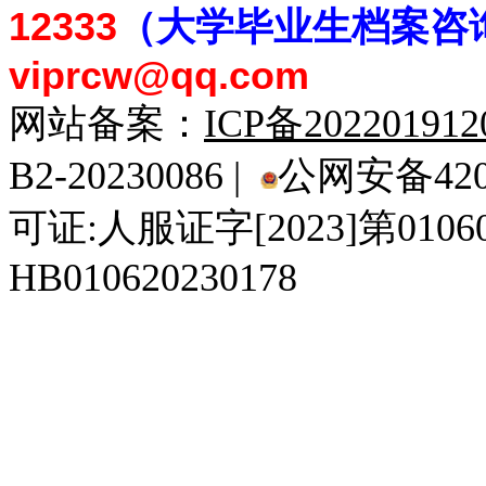
12333
（大学毕业生档案
咨
viprcw@qq.com
网站备案：
ICP备20220191
B2-20230086 |
公网安备4201
可证:人服证字[2023]第010
HB010620230178
929人才网
929招聘网
南方人才网
919人才网
939人才网
520人才
92
联合人才网
联合招聘网
888人才网
163人才网
163招聘网
985人才网
21
同城招聘网
毕业生求职网
域名抢注网
招聘人才网
中国直聘网
中国人才招聘网
中
直聘招聘网
人才网
武汉人才网
520人才网
28人才网
最新招聘信息
最