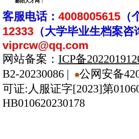
鄱阳人才网：
客
服电话：
4008005615
（
12333
（大学毕业生档案
咨
viprcw@qq.com
网站备案：
ICP备20220191
B2-20230086 |
公网安备4201
可证:人服证字[2023]第010
HB010620230178
929人才网
929招聘网
南方人才网
919人才网
939人才网
520人才
92
联合人才网
联合招聘网
888人才网
163人才网
163招聘网
985人才网
21
同城招聘网
毕业生求职网
域名抢注网
招聘人才网
中国直聘网
中国人才招聘网
中
直聘招聘网
人才网
武汉人才网
520人才网
28人才网
最新招聘信息
最