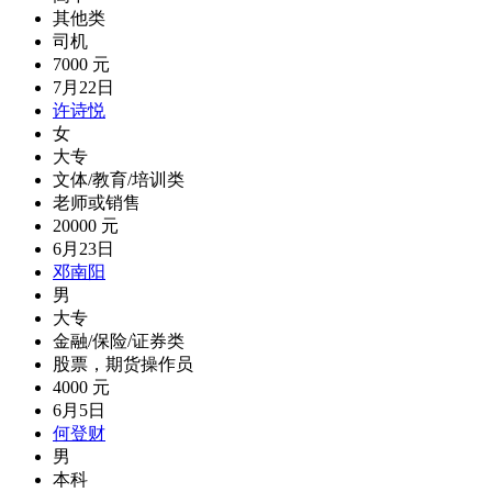
其他类
司机
7000 元
7月22日
许诗悦
女
大专
文体/教育/培训类
老师或销售
20000 元
6月23日
邓南阳
男
大专
金融/保险/证券类
股票，期货操作员
4000 元
6月5日
何登财
男
本科