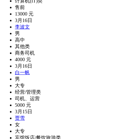
计算机(IT)类
售前
13000 元
3月16日
李波文
男
高中
其他类
商务司机
4000 元
3月16日
白一帆
男
大专
经营/管理类
司机、运营
5000 元
3月15日
贾雪
女
大专
宾馆饭店/餐饮旅游类