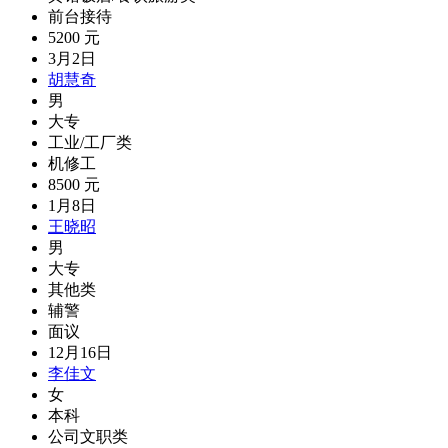
前台接待
5200 元
3月2日
胡慧奇
男
大专
工业/工厂类
机修工
8500 元
1月8日
王晓昭
男
大专
其他类
辅警
面议
12月16日
李佳文
女
本科
公司文职类